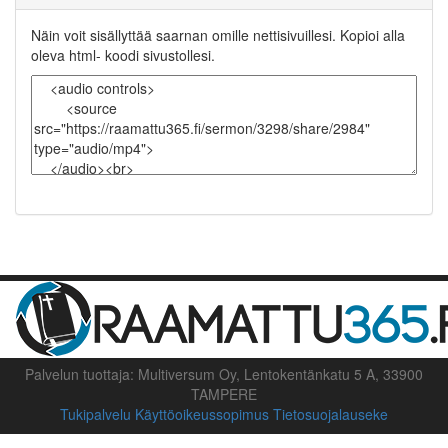
Näin voit sisällyttää saarnan omille nettisivuillesi. Kopioi alla
oleva html- koodi sivustollesi.
Palvelun tuottaja: Multiversum Oy, Lentokentänkatu 5 A, 33900
TAMPERE
Tukipalvelu
Käyttöoikeussopimus
Tietosuojalauseke