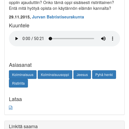
oppiin ajauduttiin? Onko tämä oppi sisäisesti ristiriitainen?
Entä mitä hyötyä opista on käytännön elämän kannalta?
29.11.2015,
Jurvan Babtistiseurakunta
Kuuntele
Asiasanat
Kolminaisuus
Kolminaisuusoppi
Jeesus
Pyhä henki
Ristiriita
Lataa
Linkitä saarna