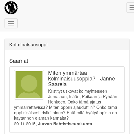
Toggle
navigation
Kolminaisuusoppi
Saarnat
Miten ymmärtää
kolminaisuusoppia? - Janne
Saarela
Kristityt uskovat kolmiyhteiseen
Jumalaan, Isään, Poikaan ja Pyhään
Henkeen. Onko tämä ajatus
ymmärrettävissä? Miten oppiin ajauduttiin? Onko tämä
oppi sisäisesti ristiriitainen? Entä mitä hyötyä opista on
käytännön elämän kannalta?
29.11.2015, Jurvan Babtistiseurakunta