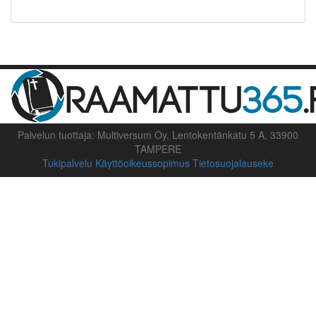
Palvelun tuottaja: Multiversum Oy, Lentokentänkatu 5 A, 33900
TAMPERE
Tukipalvelu
Käyttöoikeussopimus
Tietosuojalauseke