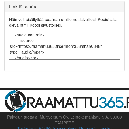
Linkitä saarna
Näin voit sisällyttää saarnan omille nettisivuillesi. Kopioi alla
oleva html- koodi sivustollesi.
Palvelun tuottaja: Multiversum Oy, Lentokentänkatu 5 A, 33900
TAMPERE
Tukipalvelu
Käyttöoikeussopimus
Tietosuojalauseke