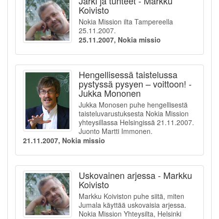
Järki ja tunteet - Markku
Koivisto
Nokia Mission ilta Tampereella
25.11.2007.
25.11.2007, Nokia missio
Hengellisessä taistelussa
pystyssä pysyen – voittoon! -
Jukka Mononen
Jukka Monosen puhe hengellisestä
taisteluvarustuksesta Nokia Mission
yhteysillassa Helsingissä 21.11.2007.
Juonto Martti Immonen.
21.11.2007, Nokia missio
Uskovainen arjessa - Markku
Koivisto
Markku Koiviston puhe siitä, miten
Jumala käyttää uskovaisia arjessa.
Nokia Mission Yhteysilta, Helsinki