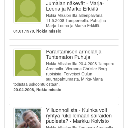
Jumalan näkevät - Marja-
Leena ja Marko Erkkilä
Nokia Mission ilta äitienpäivänä
11.5.2008 Tampereella. Puhujina
Marja-Leena ja Marko Erkkilä.
01.01.1970, Nokia missio
Parantamisen armolahja -
Tuntematon Puhuja
Nokia Mission ilta 20.4.2008 Tampere
Areenalla. Vieraana Christer Borg
ruotsista. Terveiset Oulun
suurtapahtumasta, Mirka-Maria
todistaa uskoontulostaan.
20.04.2008, Nokia missio
Yliluonnollista - Kuinka voit
ryhtyä rukoilemaan sairaiden
puolesta? - Markku Koivisto
Nokia Mission ilta Tampere Areenalla