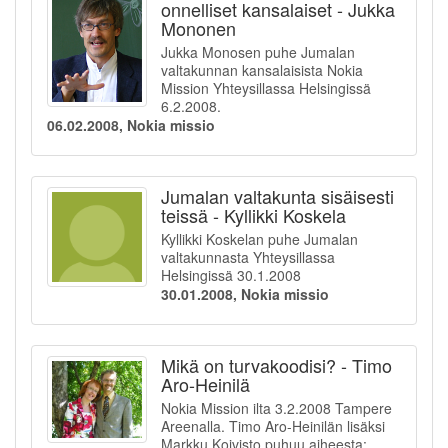
onnelliset kansalaiset - Jukka
Mononen
Jukka Monosen puhe Jumalan
valtakunnan kansalaisista Nokia
Mission Yhteysillassa Helsingissä
6.2.2008.
06.02.2008, Nokia missio
Jumalan valtakunta sisäisesti
teissä - Kyllikki Koskela
Kyllikki Koskelan puhe Jumalan
valtakunnasta Yhteysillassa
Helsingissä 30.1.2008
30.01.2008, Nokia missio
Mikä on turvakoodisi? - Timo
Aro-Heinilä
Nokia Mission ilta 3.2.2008 Tampere
Areenalla. Timo Aro-Heinilän lisäksi
Markku Koivisto puhuu aiheesta: