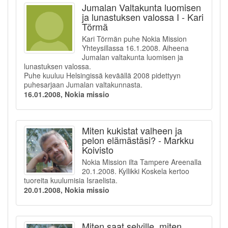
Jumalan Valtakunta luomisen
ja lunastuksen valossa I - Kari
Törmä
Kari Törmän puhe Nokia Mission
Yhteysillassa 16.1.2008. Aiheena
Jumalan valtakunta luomisen ja
lunastuksen valossa.
Puhe kuuluu Helsingissä keväällä 2008 pidettyyn
puhesarjaan Jumalan valtakunnasta.
16.01.2008, Nokia missio
Miten kukistat valheen ja
pelon elämästäsi? - Markku
Koivisto
Nokia Mission ilta Tampere Areenalla
20.1.2008. Kyllikki Koskela kertoo
tuoreita kuulumisia Israelista.
20.01.2008, Nokia missio
Miten saat selville, miten