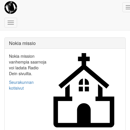
Toggle
navigation
Nokia missio
Nokia mission
vanhempia saarnoja
voi ladata Radio
Dein sivuilta.
Seurakunnan
kotisivut