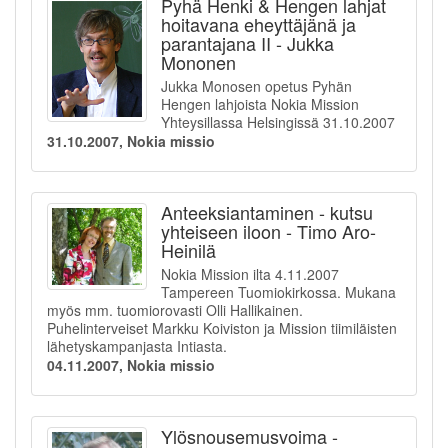
Pyhä Henki & Hengen lahjat
hoitavana eheyttäjänä ja
parantajana II - Jukka
Mononen
Jukka Monosen opetus Pyhän
Hengen lahjoista Nokia Mission
Yhteysillassa Helsingissä 31.10.2007
31.10.2007, Nokia missio
Anteeksiantaminen - kutsu
yhteiseen iloon - Timo Aro-
Heinilä
Nokia Mission ilta 4.11.2007
Tampereen Tuomiokirkossa. Mukana
myös mm. tuomiorovasti Olli Hallikainen.
Puhelinterveiset Markku Koiviston ja Mission tiimiläisten
lähetyskampanjasta Intiasta.
04.11.2007, Nokia missio
Ylösnousemusvoima -