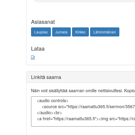
Asiasanat
Laupias
Jumala
Kirkko
Lähimmäinen
Lataa
Linkitä saarna
Näin voit sisällyttää saarnan omille nettisivuillesi. Kopio