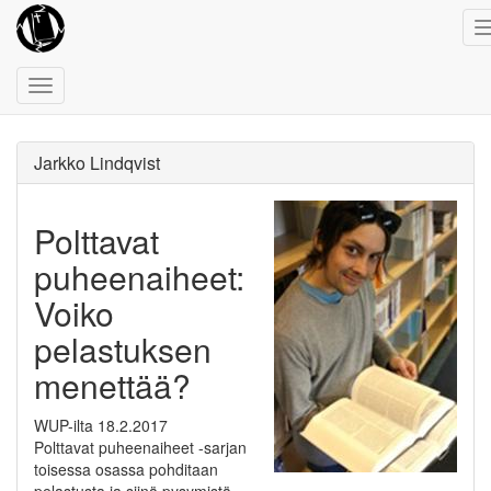
Toggle
navigation
Jarkko Lindqvist
Polttavat
puheenaiheet:
Voiko
pelastuksen
menettää?
WUP-ilta 18.2.2017
Polttavat puheenaiheet -sarjan
toisessa osassa pohditaan