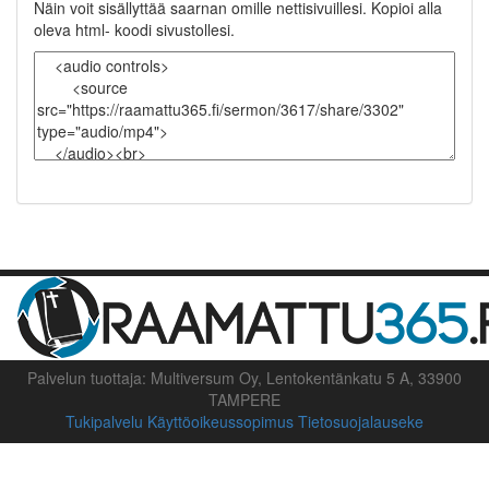
Näin voit sisällyttää saarnan omille nettisivuillesi. Kopioi alla
oleva html- koodi sivustollesi.
Palvelun tuottaja: Multiversum Oy, Lentokentänkatu 5 A, 33900
TAMPERE
Tukipalvelu
Käyttöoikeussopimus
Tietosuojalauseke