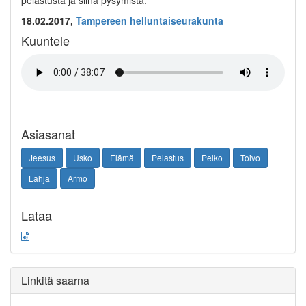
pelastusta ja siinä pysymistä.
18.02.2017,
Tampereen helluntaiseurakunta
Kuuntele
Asiasanat
Jeesus
Usko
Elämä
Pelastus
Pelko
Toivo
Lahja
Armo
Lataa
Linkitä saarna