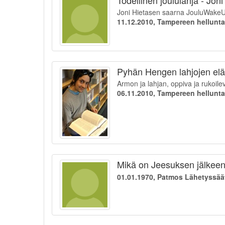
Joni Hietasen saarna JouluWakeUp
11.12.2010, Tampereen hellunt
Pyhän Hengen lahjojen elä
Armon ja lahjan, oppiva ja rukoile
06.11.2010, Tampereen hellunt
Mikä on Jeesuksen jälkeen 
01.01.1970, Patmos Lähetyssää