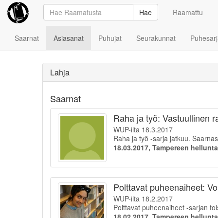
Hae
Raamattu
Saarnat
Asiasanat
Puhujat
Seurakunnat
Puhesarj
Lahja
Saarnat
Raha ja työ: Vastuullinen 
WUP-ilta 18.3.2017
Raha ja työ -sarja jatkuu. Saarna
18.03.2017, Tampereen hellunt
Polttavat puheenaiheet: Vo
WUP-ilta 18.2.2017
Polttavat puheenaiheet -sarjan to
18.02.2017, Tampereen hellunt