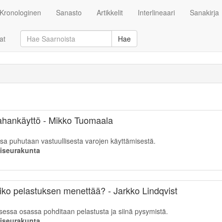
Kronologinen
Sanasto
Artikkelit
Interlineaari
Sanakirja
at
Hae
rahankäyttö - Mikko Tuomaala
ssa puhutaan vastuullisesta varojen käyttämisestä.
aiseurakunta
iko pelastuksen menettää? - Jarkko Lindqvist
isessa osassa pohditaan pelastusta ja siinä pysymistä.
aiseurakunta