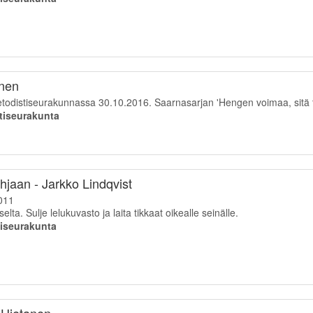
onen
distiseurakunnassa 30.10.2016. Saarnasarjan 'Hengen voimaa, sitä ta
tiseurakunta
hjaan - Jarkko Lindqvist
011
lta. Sulje lelukuvasto ja laita tikkaat oikealle seinälle.
aiseurakunta
i Hietanen