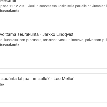
issa 11.12.2010. Joulun sanomassa keskeisellä paikalla on Jumalan l
aiseurakunta
vöittämä seurakunta - Jarkko Lindqvist
va, kunnioituksen ja actionin, toisistaan vastuun kantava, palvonnan ja 
aiseurakunta
suurinta lahjaa ihmiselle? - Leo Meller
tiö