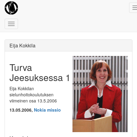
Toggle
navigation
Eija Kokkila
Turva
Jeesuksessa 1
Eija Kokkilan
sielunhoitokoulutuksen
viimeinen osa 13.5.2006
13.05.2006,
Nokia missio