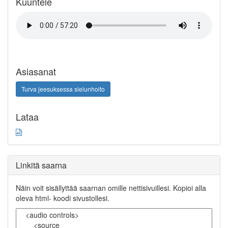
Kuuntele
Asiasanat
Turva jeesuksessa sielunhoito
Lataa
Linkitä saarna
Näin voit sisällyttää saarnan omille nettisivuillesi. Kopioi alla
oleva html- koodi sivustollesi.