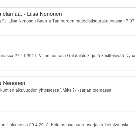
 elämää. - Liisa Nenonen
.\\\" Liisa Nenosen Saarna Tampereen metodistiseurakunnassa 17.07
ssa 27.11.2011. Viimeinen osa Galatalais kirjettä käsittelevää Dynami
isa Nenonen
untien alkuvuoden yhteisessä \'Miksi?\' -sarjan teemassa.
n iltakirkossa 29.4.2012. Kolmas osa saarnasarjasta Toimiva usko.