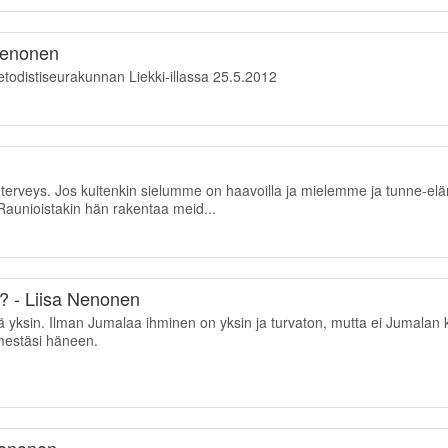
Nenonen
odistiseurakunnan Liekki-illassa 25.5.2012
n terveys. Jos kuitenkin sielumme on haavoilla ja mielemme ja tunne-el
 Raunioistakin hän rakentaa meid...
a? - Liisa Nenonen
ä yksin. Ilman Jumalaa ihminen on yksin ja turvaton, mutta ei Jumalan k
mestäsi häneen.