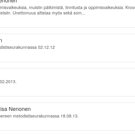
Nenonen
tymisvaikeuksia, muistin pätkimistä, tinnitusta ja oppimisvaikeuksia. K
eisiin. Unettomuus altistaa myös sekä som...
n
distiseurakunnassa 02.12.12
.02.2013.
Liisa Nenonen
pereen metodistiseurakunnassa 18.08.13.