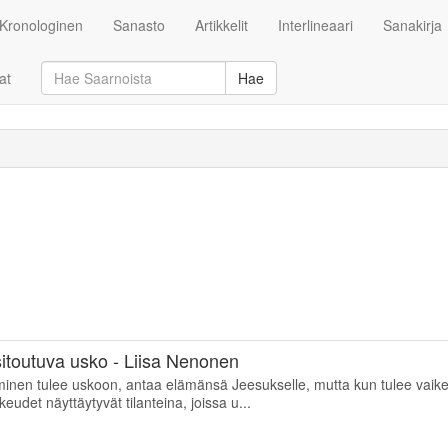
Kronologinen
Sanasto
Artikkelit
Interlineaari
Sanakirja
at
Hae
itoutuva usko - Liisa Nenonen
hminen tulee uskoon, antaa elämänsä Jeesukselle, mutta kun tulee vaik
udet näyttäytyvät tilanteina, joissa u...