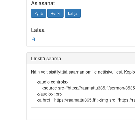
Asiasanat
Pyhä
Henki
Lahja
Lataa
Linkitä saarna
Näin voit sisällyttää saarnan omille nettisivuillesi. Kopio